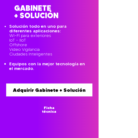
GABINETE
+ SOLUCIÓN
Solución todo en uno para
diferentes aplicaciones:
WI-FI para exteriores
IoT - IIoT
Offshore
Video Vigilancia
Ciudades Inteligentes
Equipos con la mejor tecnología en
el mercado.
Adquirir Gabinete + Solución
Ficha
técnica