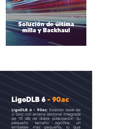
Solución de última
milla y Backhaul
LigoDLB 6
- 90ac
LigoDLB 6 - 90ac:
Estación base de
6 GHz con antena sectorial integrada
de 18 dBi de doble polarización. Su
pequeño tamaño significa un
embalaje más pequeño, lo que