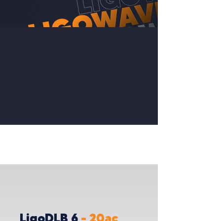
LigoDLB 6
- 20ac