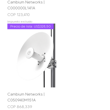
Cambium Networks |
C000000L141A
Precio
COP 123,410
Impuesto excluido
Precio de lista: US$328,50
Cambium Networks |
C050940M151A
Precio
COP 868,339