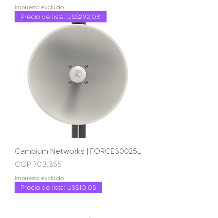
Impuesto excluido
Precio de lista: US$292,08
Cambium Networks | FORCE30025L
Precio
COP 703,355
Impuesto excluido
Precio de lista: US$10,05