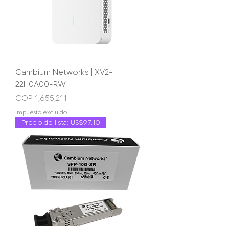
Cambium Networks | XV2-
22H0A00-RW
Precio
COP 1,655,211
Impuesto excluido
Precio de lista: US$97,10