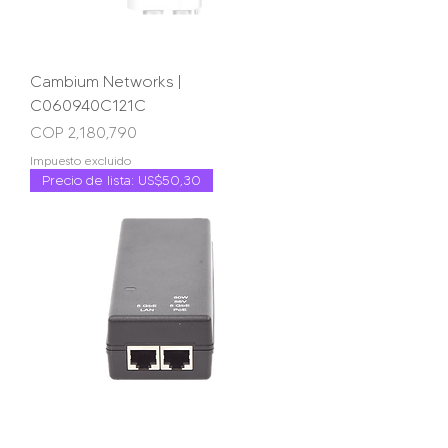
Cambium Networks |
C060940C121C
Precio
COP 2,180,790
Impuesto excluido
Precio de lista: US$50,30