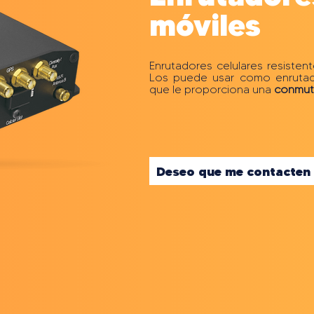
móviles
Enrutadores celulares resisten
Los puede usar como enrutado
que le proporciona una
conmuta
Deseo que me contacten