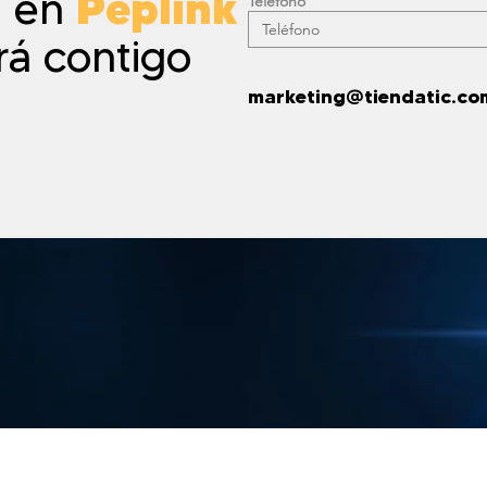
a en
Peplink
Teléfono
rá contigo
marketing@tiendatic.co