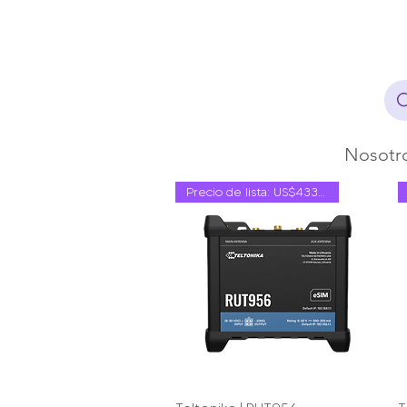
Nosotr
Precio de lista: US$433,15