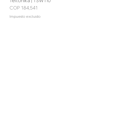
Teltonika | TSW110
Vista rápida
Precio
COP 184,541
Impuesto excluido