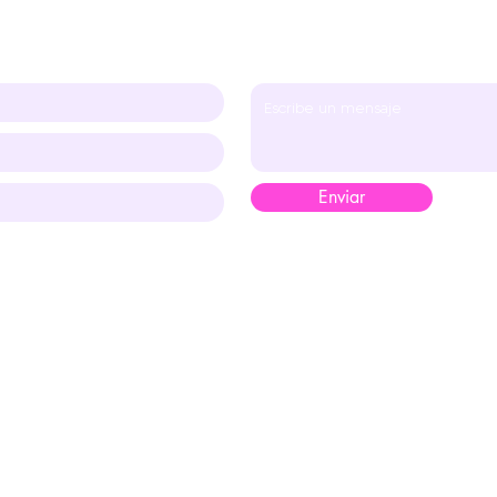
rcas
Categorias
Descubre mas
Blog
Enviar
0
©20