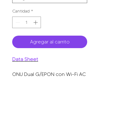
Cantidad
*
Agregar al carrito
Data Sheet
ONU Dual G/EPON con Wi-Fi AC
+ 4 puertos gigabit + 1 puerto
SC/UPC + 1 puerto CATV, hasta
1200 Mbps.