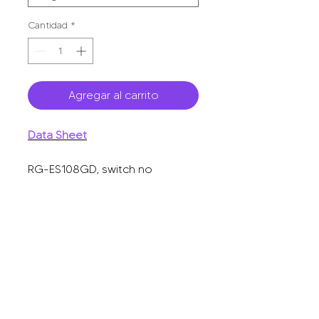
Cantidad
*
Agregar al carrito
Data Sheet
RG-ES108GD, switch no
administrable sin PoE de 8
puertos 10/100/1000Mbps.