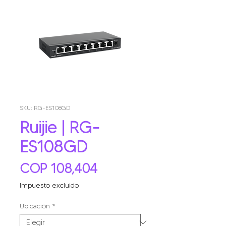
SKU: RG-ES108GD
Ruijie | RG-
ES108GD
Precio
COP 108,404
Impuesto excluido
Ubicación
*