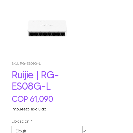
SKU: RG-ES08G-L
Ruijie | RG-
ES08G-L
Precio
COP 61,090
Impuesto excluido
Ubicación
*