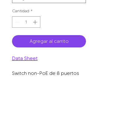
Cantidad
*
Agregar al carrito
Data Sheet
Switch non-PoE de 8 puertos
10/100/1000 Mbps no
administrable, visible en Ruijie
Cloud, con alta fiabilidad de red.