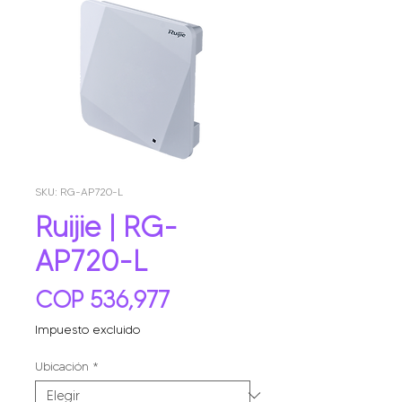
SKU: RG-AP720-L
Ruijie | RG-
AP720-L
Precio
COP 536,977
Impuesto excluido
Ubicación
*