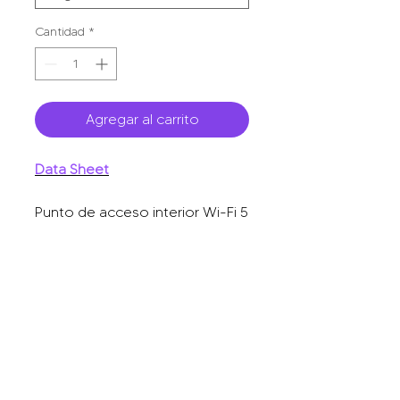
Cantidad
*
Agregar al carrito
Data Sheet
Punto de acceso interior Wi-Fi 5
de doble radio de 1.167 Gbps,
puerto Ethernet de 1 Gbps.