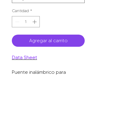
Cantidad
*
Agregar al carrito
Data Sheet
Puente inalámbrico para
PTMP/PTP, 1 puerto GE, IP65,
hasta 15 km, gestión en la nube
todo en uno.