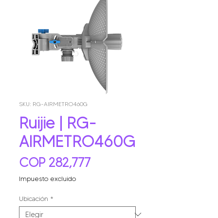
SKU: RG-AIRMETRO460G
Ruijie | RG-
AIRMETRO460G
Precio
COP 282,777
Impuesto excluido
Ubicación
*