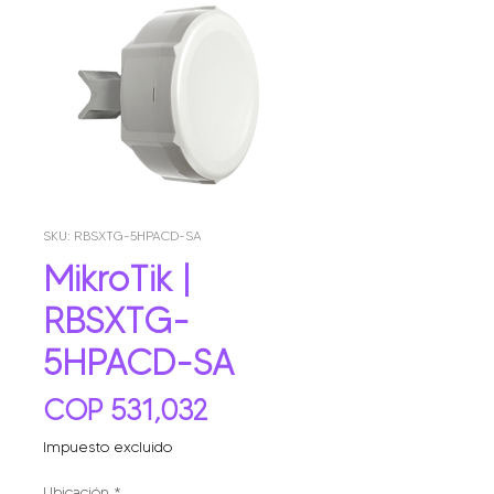
SKU: RBSXTG-5HPACD-SA
MikroTik |
RBSXTG-
5HPACD-SA
Precio
COP 531,032
Impuesto excluido
Ubicación
*