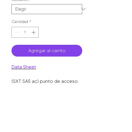
Cantidad
*
Agregar al carrito
Data Sheet
(SXT SA5 ac) punto de acceso
en 5GHz 802.11 a/n/ac, antena
integrada 14 dBi de 90, hasta
1000 mW.