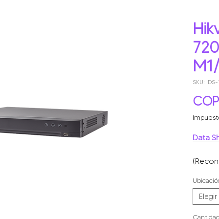
Hikv
72
M1/
SKU: IDS
COP 
Impuest
Data S
(Recon
megapi
Ubicació
4 canal
1 canal
Elegir
coaxitr
Cantida