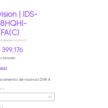
ision | IDS-
08HQHI-
FA(C)
-7208HQHI-M1/FA(C)
Precio
399,176
o excluido
heet
ocimiento de rostros) DVR 4
xeles / 8 canales TURBOHD +
n
*
es IP / 1 bahía de disco duro /
 de audio / audio por
ón.
d
*