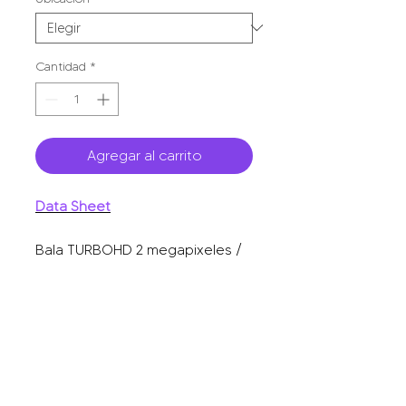
Cantidad
*
Agregar al carrito
Data Sheet
Bala TURBOHD 2 megapixeles /
imagen a color 24/7 / lente 2.8
mm / luz blanca 20 mts / exterior
IP67 / micrófono interconstruido
TVI-AHD-CVI-CVBS / dWDR.