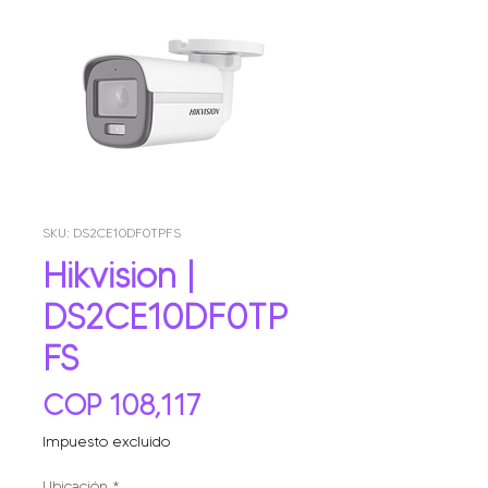
SKU: DS2CE10DF0TPFS
Hikvision |
DS2CE10DF0TP
FS
Precio
COP 108,117
Impuesto excluido
Ubicación
*