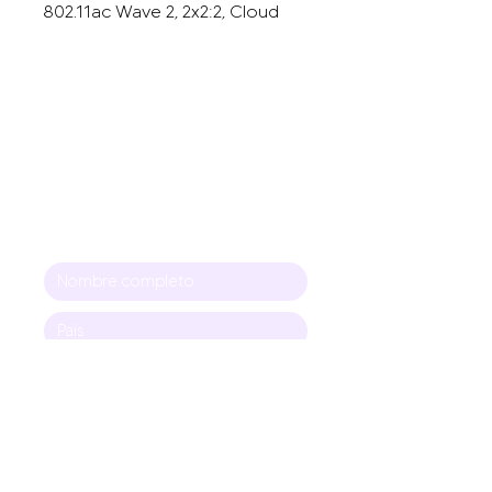
802.11ac Wave 2, 2x2:2, Cloud
Managed Ceiling-mount AP.
Punto de acceso inalámbrico
para interiores Wave 2 WiFi 5
administrado en la nube. Ofrece
velocidades más altas y
capacidad de usuario y
sobrealimenta el rendimiento
más rápido que los AP 11ac
Wave 1.
EnGenius Cloud Managed
ECW120 Wave 2 WiFi 5 Indoor
Access Point ofrece
velocidades de 1,3 Gbps y
mayor capacidad de usuario.
Supercarga el rendimiento hasta
30% más rápido que los puntos
de acceso 11ac Wave 1