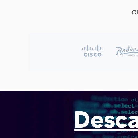
C
Desca