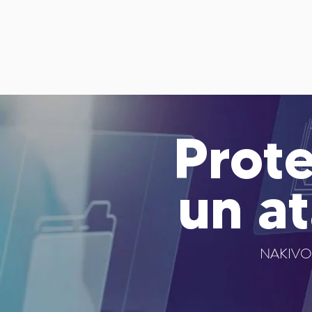
Prot
un a
NAKIVO B