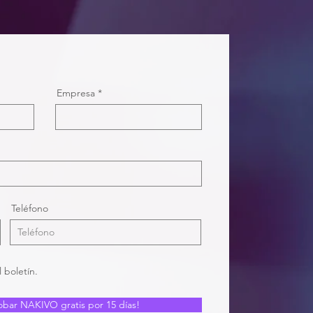
Empresa
Teléfono
 boletín.
obar NAKIVO gratis por 15 días!