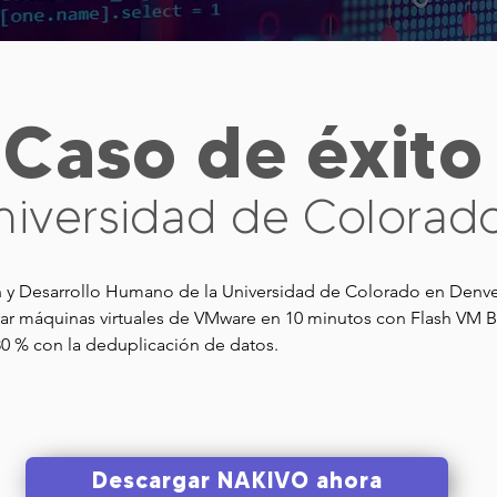
Caso de éxito
niversidad de Colorad
 y Desarrollo Humano de la Universidad de Colorado en Denve
ar máquinas virtuales de VMware en 10 minutos con Flash VM Bo
 % con la deduplicación de datos.

 de VMware almacenan nuestro sistema de soporte técnico, que 
ación de estudiantes, algunos sistemas heredados, desarrollo 
e mantener el acceso a los datos las 24 horas, los 7 días de la 
ores acceder a la información cuando lo deseen. Si ocurre un de
Descargar NAKIVO ahora