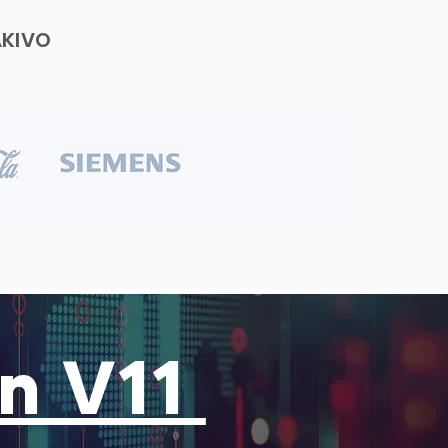
AKIVO
ón V11