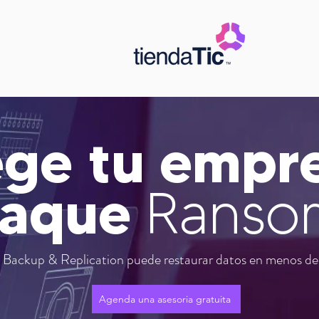
ege tu empr
taque
Ranso
ackup & Replication puede restaurar datos en menos de 
Agenda una asesoria gratuita