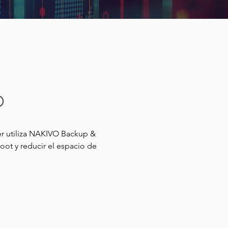
o
r utiliza NAKIVO Backup & 
ot y reducir el espacio de 
incluye un par de bases de 
web y servidores de respaldo 
semana, para que los 
sastre, es imperativo 