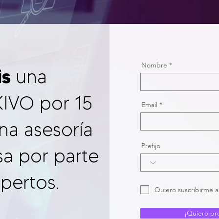
Nombre
is
una
IVO por 15
Email
una asesoría
Prefijo
sa por parte
pertos.
Quiero suscribirme al
¡Quiero pr