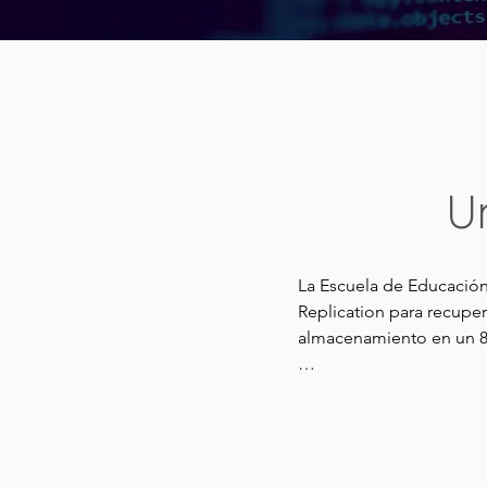
U
La Escuela de Educación
Replication para recuper
almacenamiento en un 80
"Las máquinas virtuales
datos internas de inform
de vCenter. Es important
estudiantes y los profes