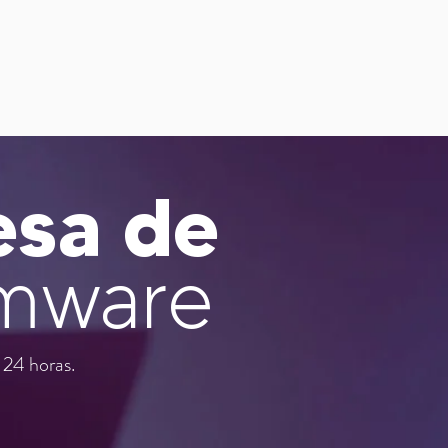
esa de
mware
24 horas.