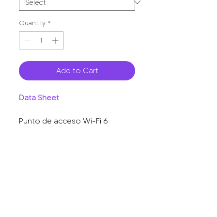
Quantity
*
Add to Cart
Data Sheet
Punto de acceso Wi-Fi 6
direccional para exterior, IP 68,
doble banda 4x4, 5.95 Gbps,
puerto SFP de 2.5GE ideal para
fibra óptica, hasta 512 usuarios,
protección hasta 4 kV y
protección contra erosión
eólica, Reyee Mesh.