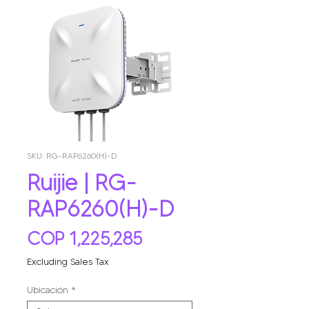
SKU: RG-RAP6260(H)-D
Ruijie | RG-
RAP6260(H)-D
Price
COP 1,225,285
Excluding Sales Tax
Ubicación
*