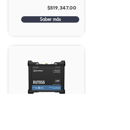
$519,347.00
Saber más
Teltonika | RUT956
Teltonika
$1,085,762.00